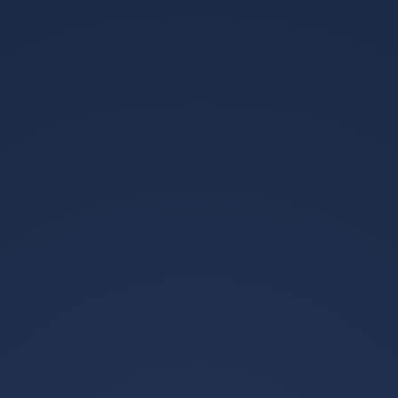
2008年亚洲青少年羽毛球锦标赛团体第
三名，2010年9月7日获得香港2010年第
二季度杰出青少年运动员奖2017年11月
16日，世界羽联公布最新世界排名，伍家朗男单第九2021年1月17
日，泰国羽毛球公开赛展开决赛较量，伍家朗负于安赛龙，收获男单
亚军十斯里坎特·基达姆比。 2、2016年里约奥运会羽毛球男单四分
之一决赛中，林丹与印度选手斯里坎特的比赛是一场备受瞩目情感丰
富且充满挑战的较量历史交锋与实力对比林丹的优势林丹在历史上以
25胜11负...
Read More
>
开云体育app-麦基关键时刻戴帽，湖人胜快船
2025
09-29
取得两连胜的简单介绍
开云
开云动态
围观336次
0 条评
论
1、湖人赛季开局两连胜，即连续赢得了
两场比赛在篮球赛季中，quot两连胜quot