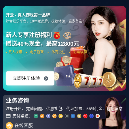
开云·体育(kaiyun)
官方网站
_KAIYUNSPORTS
SEARCH
网站导航
首页
> 2025年9月
2025年9月
开云体育APP下载-关于瑞士险胜巴黎，本泽
2025
09-30
马打破历史纪录的信息
NEW
开云
实时新闻
围观383次
0 条评