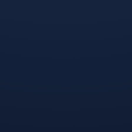
队，在实力相当甚至面对实力较强对手时取得胜利的关键因素。 在
对阵日本队的比赛中，柳海光凭借高丰文教练的战术安排，成为关键
人物在汉城奥运会男足亚洲区东区决赛中，中国队虽击败弱旅，但在
与日本队的硬仗中以01失利然而，在1987年10月26日的决定性战役
中，柳海光在第38分钟以一记强力头...
Read More
>
开云体育在线-乌克兰队披荆斩棘，夺得国际
2025
09-23
杯赛桂冠的简单介绍
开云
开云赛事
围观305次
0 条评
论
本届杯赛以弱胜强的冷门频出，数个夺
标热门队伍止步于小组赛德国队在不被
看好的情况下凭借超新星克洛泽的横空
出世以及卡恩和巴拉克出色发挥一路披
荆斩棘杀进决赛，最后残阵倒在由quot3Rquot领衔众星辅助阵容鼎盛
到“如日中天”的巴西队脚下，巴西队第5次获得世界杯冠军东道国韩