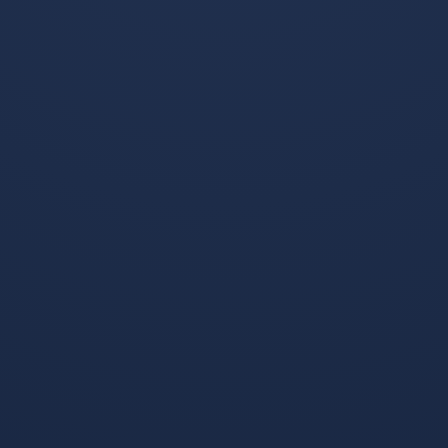
常规赛揭幕日，太阳108104险胜勇士，
掘金119107力克湖人2023年11月20日，
太阳加时140137力克爵士，湖人主场105104险胜火箭，76人客场
12199大胜篮网猛龙主场142113大胜活塞，国王客场129113轻取独行
侠，凯尔特人；第二节两队在高压防守下两分钟不得分，塔图姆爆发
连得9分追到1分分差塔克三分回应，巴特勒再次空位命中三分，之后
突破造犯规两罚全中，热火3731领...
Read More
>
开云体育下载-欧洲预选赛球队状态火热，冲
2025
09-23
击争夺桂冠的简单介绍
开云
实时新闻
围观412次
0 条评
论
2004年的葡萄牙欧洲杯赛场上，人们对
谁将摘得桂冠充满期待，然而，一场大
冷门在最不被看好的队伍中悄然上演希
腊队，被预赛中的失利和弱旅形象所掩