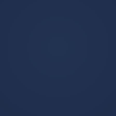
淋漓的胜利向全世界宣告：北欧足球的
黄金时代已经到来，而在这场比赛中，最闪耀的明星无疑是挪威队的
中场核心——加维，这位年仅21岁的天才球员，用近乎完美的表现征
服了现场数万名观众，也让所有质疑挪威足球实力的人哑口无言。
当比赛哨声响起的那一刻,挪威队就展现出了令人窒息的战术执行
力，主教练索尔巴肯赛前精心布置的“高位压迫+快速转换”战术，在
这场比赛中发挥得淋漓尽致，挪威队...
Read More
>
开云体育app-英伦风暴席卷2026世界杯，英格
2026
07-18
兰横扫智利，库尔图瓦致命一击封神
开云
开云赛事
围观681次
0 条评
论
2026年世界杯决赛之夜，当终场哨声在
多伦多国家体育场响起，记分牌上赫然
显示着4-1的比分，这不是一场普通的胜