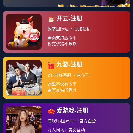
论
上演降维打击
NEW
当2026年世界杯小组赛的抽签结果出
炉,D组第三轮塞尔维亚对阵伊朗的比
赛，并没有被太多人视为焦点之战，毕
竟，伊朗有“亚洲之光”的光环，塞尔维亚
则继承了前南斯拉夫的足球血脉，纸面上看，这该是一场势均力敌的
缠斗，当比赛的哨声在多哈的卢赛尔体育场响起，所有人都意识到
——这根本不是一场对等的较量，而是一场赤裸裸的碾压，而站在这
一切风暴中心的，是那个年过四旬却依然如神祇般统治比赛的男人：
克里斯蒂亚诺·罗纳尔多。 风暴前夜：一场被低估的战术博弈 赛前,
外界对这场“东欧铁骑”与“波斯铁...
Read More
>
开云官网-布鲁塞尔之刃，迪亚斯致命一击刺
2026
07-21
穿格子军，比利时在节奏风暴中力压克罗地
开云
开云赛事
围观5881次
0 条评
论
亚
NEW