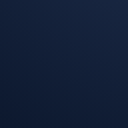
更深一层,这两种“焦点战”共同揭示了现代职业体育的
极致升华，是纽约这座“永不眠”城市精神的体育映射，
生的、星球上最具商业价值与观赏性的联赛王冠争夺战
事张力——
关于逆袭、坚持、天才一闪与体系为王的无
当麦迪逊花园的声浪渐息,英超各队的训练基地依旧灯火
的争冠悬念，仍像一部扣人心弦的连载小说，等待最终
战，决胜于毫厘之间，无论是电光火石的2.7秒，还是风
璨的呈现——永远向最后时刻的准备者与勇敢者，献上
穿始终的、与尼克斯绝杀同源的、令人窒息的悬念与超越
本文固定链接:
https://riot-kaiyun.com/zhibo/1227.html
转载请注明:
开云
2026年04月23日
于
开云·体育(kaiyu
作者：开云