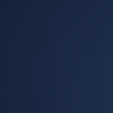
表面看,这是大西洋两岸毫不相干的体育叙事，一项是美
尼克斯的最后一投与英超的收官鏖战，奏响了竞技体育
中，胜负的天平往往只向那些在“最后时刻”仍能保持极
尼克斯的胜利,是“瞬间决定论”的经典注脚，整场比赛
若冰霜，但尼克斯众将，特别是临危受命的布伦森，在
球，凝结了整晚的策略、对抗、调整与不屈，它证明了
取。