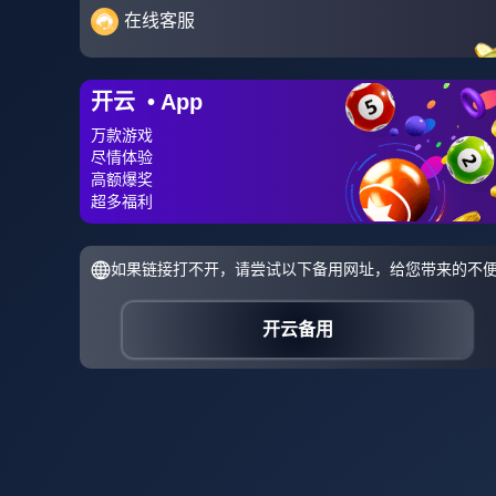
杀”正在进入最后的读秒阶段。
英超联赛的争冠焦点战
，
在长达十个月、38轮的马拉松中，进行的最后百米冲刺
球都可能成为最终定音的砝码，此刻的争冠，不再是单
迪逊花园那样一球定音的瞬间爆炸，却如同地壳运动般