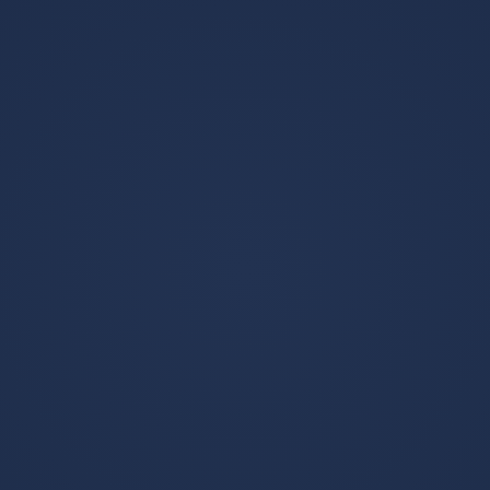
论
2026年世界杯C组的首轮较量，在德黑兰
的阿扎迪体育场点燃战火，这座能容纳
十万人的球场，今夜座无虚席，伊朗球
迷的呐喊声如同波斯湾的怒涛，一波接
一波地冲击着每个人的耳膜，当伊朗队与匈牙利队踏上草皮的那一
刻，所有人心里都清楚：这是一场决定小组出线权归属的关键战役。
主裁判的哨声划破长空，比赛在极高强度下骤然开打，匈牙利队显然
做足了功课，他们没有像传统印象中的东欧球队那样固守反击，而是
主动前压逼抢，试图用高强度的身体对抗打乱伊朗队的节奏，匈牙利
中场核心索博斯洛伊从左路启动，连续两...
Read More
>
开云平台-决战2026，卢卡库铁血救赎，墨西
2026
07-18
哥悲壮出局
开云
开云集团
围观686次
0 条评
论