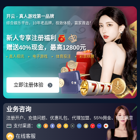
开云·体育(kaiyun)
官方网站
_KAIYUNSPORTS
SEARCH
网站导航
首页
>
开云集团
分类目录归档：
开云集团
开云体育app-沙漠风暴席卷绿茵，2026世界杯
2026
07-21
小组赛沙特大胜厄瓜多尔，塔雷米独造三球
开云
开云集团
围观6133次
0 条评