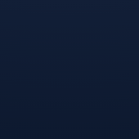
的目光聚焦在北美大陆，当足球的激情
在这片辽阔土地上燃烧殆尽，人们以为
他们会见证一场由东道主掀翻旧王座的
革命，历史的剧本却以一种令人窒息的方式重演——阿根廷，这支来
自潘帕斯高原的蓝色风暴，在2026年世界杯四分之一决赛中，以一场
酣畅淋漓的大胜击溃了美国队，而摩洛哥裔的阿根廷归化球员哈基
米，在全场球迷屏住呼吸的瞬间,完成了那记足以载入史册的致命一
击。 比赛从一开始，便注定了不会平凡，纽约大都会球场，六万五
千个座位座无虚席，美国队的国旗在风中...
Read More
>
开云APP-蓝衣军团闷平太极虎，维尼修斯灵
2026
07-16
光一现，意大利钢铁防线力保不败金身
开云
开云集团
围观671次
0 条评
论
2026年盛夏的卡塔尔,热浪与足球激情交