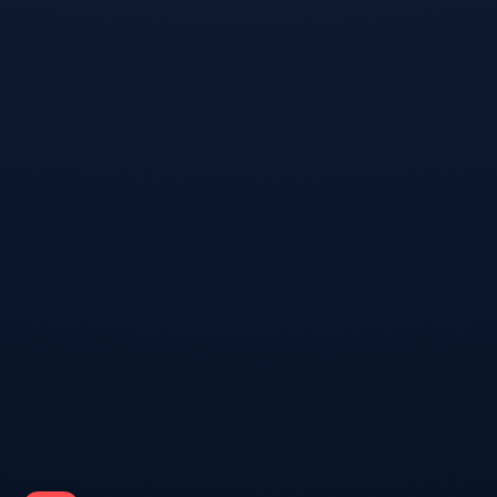
织，在备受瞩目的G组第二轮小组赛中，
意大利队与韩国队上演了一场战术博弈
与意志力对撞的经典战役，凭借着“关键
先生”维尼修斯的一次灵光乍现般的助攻，以及那条令对手绝望的钢
铁防线，意大利队以1-1战平了顽强的韩国队，在死亡之组中艰难抢
下一分，保住了小组出线的主动权。 本场比赛从一开始就透露着紧
张的气息,意大利队沿用了他们标志性的链式防守体系，但为了应对
韩国队前场极具冲击力的跑动与快速转换，主教练曼奇尼做出了针对
性的部署，中场方面，维拉蒂与巴...
Read More
>
首页
1
2
3
4
5
6
7
8
9
10
下一页
最后