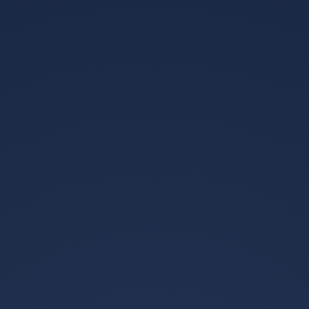
07-19
马尼亚，孙兴慜率领亚洲黑马搅动D组格局
开云
开云集团
围观959次
0 条评
论
多哈的夜空下，974体育场内爆发出震耳
欲聋的欢呼声，2026年世界杯D组一场焦
点战役刚刚落下帷幕，摩洛哥队以2-0干
净利落地击败了东欧劲旅罗马尼亚，这
不仅是一场小组赛的胜利，更是一场战术纪律与钢铁意志的完美展
示，而更令亚洲球迷欣喜若狂的是，在稍早前结束的同组另一场比赛
中，韩国队在孙兴慜的带领下以3-1力克对手，两战两胜积6分，暂时
登顶小组积分榜，D组的死亡气息，在短短不到24小时内,已然弥漫得
令人窒息。 钢铁防线，摩洛哥胜利之基石 如果说四年前的卡塔尔世
界杯，摩洛哥队凭借...
Read More
>
-德黑兰之夜，登贝莱一剑封喉，伊朗险胜匈
2026
07-18
牙利抢占C组先机
开云
开云集团
围观695次
0 条评