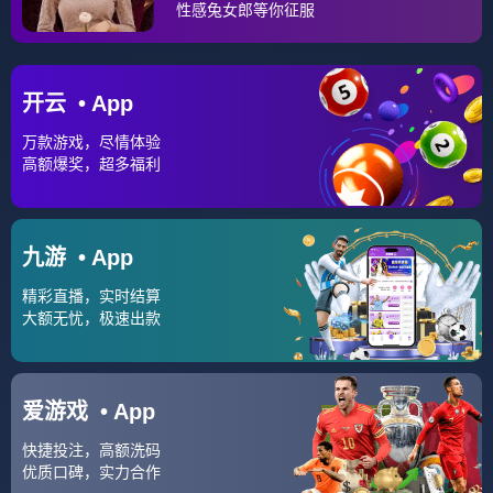
亚式”强硬——非粗野，而是纪律、韧性、寸土不让的狩
猎意志，全队如精密运转的战争机器，奔跑、对抗、协
作，将个人才华完美嵌入整体战术的铁壁之中，那制胜的
进球，或许并非灵光一现的炫技，更像是无数次战术演
练、无数次身体碰撞后必然迸发的火星，这种“强势”，是
底蕴的薄发，是红龙精神在沉默中积蓄了数十载后的震天
咆哮，它宣告：足球世界里，除了桑巴的浪漫与tiki-taka
的精密，还有一种胜利，名为威尔士。
视线横跨大西洋,NBA季后赛的“抢七”舞台，则是个人英
雄主义与极限压力共舞的终极角斗场，这里，时间被切割
成毫秒，空间被挤压至方寸，胜负悬于一线之际，需要一
位神明披上球员的战袍，所谓“接管比赛”（Take Over），
便是凡躯在此刻迸发出的神性，它不仅是关键时刻的得分
爆发，更是一种无与伦比的统治力：阅读防守的毒辣眼
光，选择时机的冷酷耐心，以及将球送入篮筐的、不容置