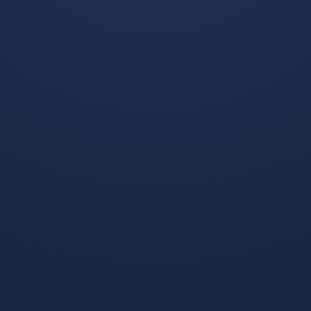
终场哨响前，便已注定。
我们看到了奇妙的闭环,威尔士的团队式“强势晋级”，与
法比尼奥所代表的、个体在团队中“枢纽式接管”，宛如竞
技体育DNA的双螺旋，它们共同诉说着一个真理：在迈
向巅峰的荆棘路上，既需要整个民族、整个团队如红龙般
凝聚意志、共赴艰险的“强势”，也需要在命运决胜的“抢