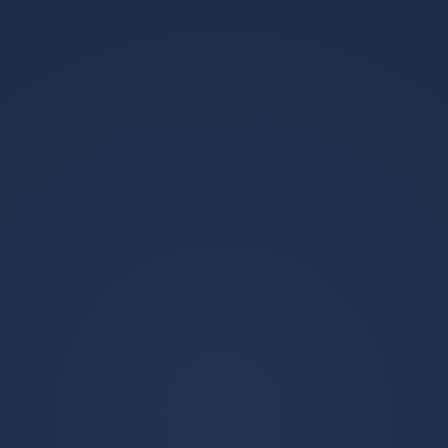
西哥球员的强硬防守和主场球迷的巨大压力，奥亚尔萨瓦
尔依然保持着冷静的头脑，这种心理优势，使他能够在关
键时刻做出正确决策，而这往往是区分优秀球员与顶级球
员的关键。
战术博弈：沙特队的完美执行
沙特队的胜利远非一人之功,主教练的战术布置为这场胜
利奠定了坚实基础，面对墨西哥队的技术优势，沙特队采
取了务实而高效的策略：稳固防守，快速通过中场，充分
利用奥亚尔萨瓦尔这个前场支点。