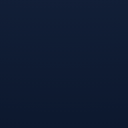
其他亚洲球队也将从沙特队的成功中汲取信心和经验。
足球永恒的魅力
沙特对墨西哥的这场胜利,再次证明了足球比赛不可预测
的本质，在90分钟的比赛里，战术、技术、心理和运气交
织在一起，创造出令人难忘的故事，奥亚尔萨瓦尔的无解
表现成为了这个故事中最闪亮的篇章，但同样值得铭记的
是沙特全队的拼搏精神、战术纪律和对胜利的渴望。
足球场上的奇迹时刻提醒我们,在终场哨声响起之前，一
切皆有可能，而沙特队这场激动人心的胜利，不仅为他们
自己赢得了荣誉，也为全世界的足球爱好者带来了纯粹的
快乐和惊喜，沙漠之鹰已经展翅高飞，而他们的旅程，才
刚刚开始。
作者：开云