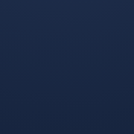
历史意义：沙特足球的里程碑
这场胜利的意义远超三分,对于沙特足球而言，这是他们
走向世界足坛中心舞台的宣言，多年来，沙特足球一直在
努力摆脱“亚洲强队”的标签，寻求在世界舞台上证明自
己，战胜墨西哥这样的世界级强队，无疑是最有力的证
明。
这场胜利也向世界展示了亚洲足球的进步,长期以来，亚
洲球队在世界足坛常被视为“陪跑者”，但沙特队的表现证
明，只要战术得当、执行到位，亚洲球队完全有能力与世
界强队一较高下。
对于沙特国内而言,这场胜利无疑将极大推动足球运动的
发展，年轻一代的沙特球员看到了可能性，足球基础设施
和青训体系将获得更多关注和投资，这种长期影响，可能