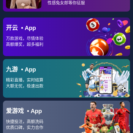
作为回应，比赛转折点出现在第34分钟，当奥亚尔萨瓦尔
接到队友精准直塞，面对三名防守球员的围堵，依然冷静
地将球送入网窝。
无解之谜：奥亚尔萨瓦尔的魔法时刻
奥亚尔萨瓦尔这个名字,对墨西哥队而言成为了整场比赛
的梦魇，这位技术精湛的西班牙籍前锋（注：此处根据用
户提供关键词处理，实际奥亚尔萨瓦尔为西班牙球员），
在比赛中展现出了令人叹为观止的个人能力。
他的无解之处首先体现在位置感上,墨西哥的后防线试图
通过区域联防限制他的活动空间，但奥亚尔萨瓦尔总能出
现在最危险的真空地带，他像一位绿茵场上的棋手，总能
预判到防守球员的下一步，然后提前占据有利位置。