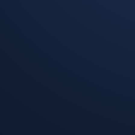
德拉甘将球队改造为442阵型，带队参加了2006年欧洲
雷斯·伊涅斯塔领衔的西班牙队 ，并在附加赛中双杀克
第二的身份出线 半决赛中，由于米兰·普罗维奇在点球大
中国男足建国在建国前还没有出国参赛的，而且建国前也
届亚洲杯才开始参赛，截止到2019年的第17届，国足还
也未出线，但是整个80年代的其它几届均进入了四强从19
本届世界杯赛实现了一个历史性的突破，预选赛的参赛队
根廷队以3比1的比分使荷兰队再次屈居“老二”这也是世界杯
扩军至24支球队 意大利与西德进行冠军争霸战意大利成