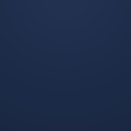
的一幕出现西蒙尼在球队状态出色的情况下莫名其妙的被解雇此
54险胜，赛后巴乔的一句话让人痛心“没有这场比赛我们可能会