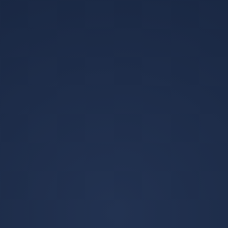
亦仅能战胜来自意大利丙组的半业余球队贝拉瑞亚，甚至遭到实
，而且球队近年来一直亦只是充当着陪练的角色，常被他国球队8