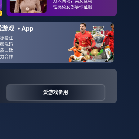
改写冠军历史
开云体育官网-激烈对攻中的闪电战，开拓者速胜
pa
新疆队引爆世界排名争夺战
了足球
-压哨绝杀与争冠烟尘，当尼克斯的咆哮与英超的
呼啸同频共振
参加
-破茧成蝶，沙特惊天逆转墨西哥，奥亚尔萨瓦尔
成无解之谜
开云体育中国-魔幻之夜！苏亚雷斯生涯高光闪
上届
耀，利物浦力克皇家社会
2届
开云体育官方网站-破冰之战！富安健洋火热状态
直面利物浦，冰岛防线能否冻结红军锋线？
场比
最近发表
态实
开云体育平台APP-铁骑碾过波斯波利斯，C罗导演
塞尔维亚式胜利，2026世界杯小组赛上演降维打
击