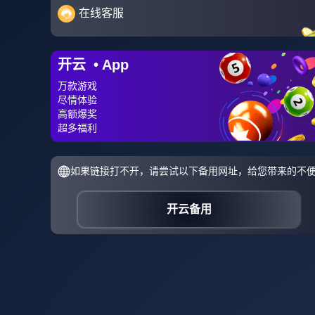
2014年，一场足球界的狂欢盛宴在巴西拉开帷幕，那是第20届欧
do Mundo FIFA 2014巴西，这个南美足球王国
的炽热战火南美荣耀 这次盛事横跨12座城市，12座球场
分别是欧洲南美洲亚洲非洲北美洲和大洋洲赛区，每个
世界杯的国际足联FIFA会员国地区代表队，则需要在
第11届 1978年阿根廷世界杯 本届世界杯赛实现了一
亚军荷兰队争夺桂冠最后，阿根廷队以3比1的比分使荷兰
1982年西班牙世界杯 本届杯赛扩军至24支球队 意大利
在2009年世界杯预选赛的两回合交锋，斯洛文尼亚两回
赛一球未进，同时丢掉11球，一度在主场爆冷逼平爱沙
力不济，而且球队近年来一直亦只是充当着陪练的角色