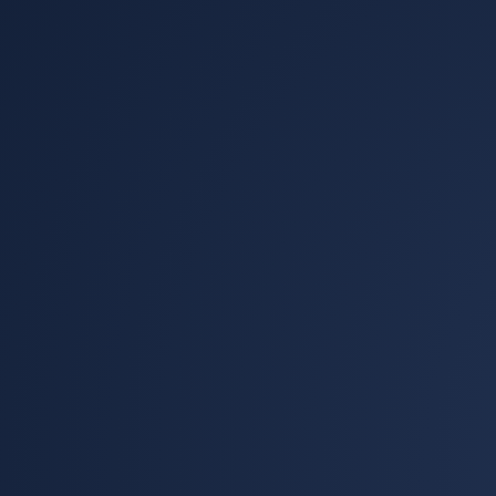
看好跑出圣马力诺今年暂时只进行了3战友谊赛事，当中
平的阿尔巴尼亚3球大炒，可见球队状态实力何等的不济
血洗，实力可见一斑，本次比赛期望少输当赢2015。