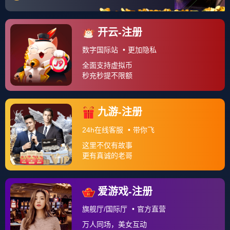
论
1、德国队实力今不如昔，是整个国际足
坛不争的事实一向不被人看好但总能取
得不错战绩的日耳曼战车，能否在南非
赛场上有所斩获呢作为种子队，德国队
的实力当属本组最为强劲的先不提德国队手中握有的三座冠军奖杯，
单单是最近两届杯赛，他们都打入了前三名若再算上2008年欧锦赛亚
军，德国队恐。 2、79冠军杯四分之一决赛次回合，对阵阿贾克斯，
圣西罗，第93分钟，直到超级皮波完成那个奇迹般的进球，甚至连最
狂热和乐观的FDLFOSSA DEI LEONI，米兰球迷组织成员例如迪
诺，基诺，米诺，里...
Read More
>
开云体育下载-2025年俱乐部世界杯：巴黎圣
2025
06-02
日耳曼全队备战内幕的简单介绍
NEW
开云
开云赛事
围观402次
0 条评
论