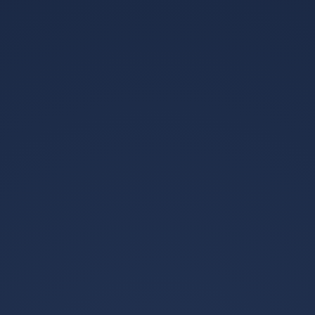
首府慕尼黑，是一位德国足球运动员，
主要担任边后卫他在拜仁慕尼黑的青训
营接受训练，与传统的德国后卫不同，拉姆身材不高大，身体结构较
为瘦弱尽管如此，他凭借速度和技术优势弥补了这些不足，成为拜仁
和国家队进攻的关键力量。 2、2003年时任阿根廷队主教练的“疯
子”贝尔萨将他招入国家队参加了与洪都拉斯队的友谊赛，那场比赛
阿根廷队3比1获得，加尔塞在下半场被红牌罚下 加尔塞的绰号是“中
国人”，不过除...
Read More
>
-关于热那亚主帅因失利下课，球队陷入危机
2025
06-01
的信息
开云
开云动态
围观332次
0 条评
论
2017年11月因带队成绩糟糕，这位克罗
地亚教头教练生涯中第二次从热那亚下
课2018年10月，热那亚官方确认，球队