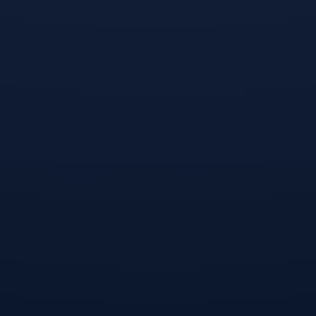
而马德里竞技则是在半决赛中逆转了英超豪门切尔西两支球队都在欧
冠赛场上表现出色，都有着夺冠的实力...
Read More
>
开云体育官方网站-独家：利物浦世俱杯首战
2025
06-01
阵容预测的简单介绍
开云
实时新闻
围观318次
0 条评
论
1、1曼城2023年曼彻斯特城足球俱乐
部，简称“曼城”，绰号“蓝月亮”，是一家
位于英国曼彻斯特的足球俱乐部前身为
成立于1880年的“圣马可堂”，1887年改名
为阿德维克，1894年更为现名1904年，
曼城赢得了足总杯冠军，这是队史首个
重要荣誉2拜仁慕尼黑2013年拜仁慕尼黑
足球俱乐部注册协会是一家；随队夺得