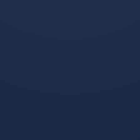
费时，赢球率。 不过球队近期遭遇六连
败，联赛六场比赛只打进一球，状态很
糟糕综合分析马洛卡占据一定优势他们有主场之利，防守表现出
色。...
Read More
>
开云体育中国-浙江队主力球员闪耀，协力击
2025
06-01
败对手
开云
开云集团
围观289次
0 条评
论
1、这场比赛的比分是32，完成了绝地反
杀中国女足绝杀韩国取得亚洲杯冠军
2022年亚洲女足杯已经落下帷幕在亚洲
杯决赛中，中国女足以32的比分成功击
败韩国队虽然中国女足一度以02落后于
对手，但中国女足还是连续打进三球，以不可抗拒的力量击败了韩国
队中国女足再次登顶亚洲之巅，球迷为之疯狂这。 2、第三场的较