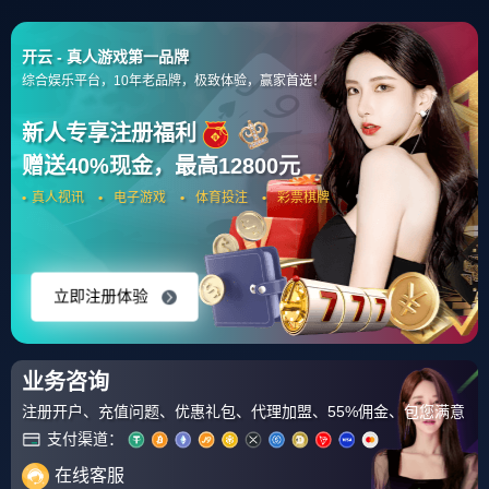
开云·体育(kaiyun)
官方网站
_KAIYUNSPORTS
SEARCH
网站导航
首页
>
开云赛事
> 开云体育平台APP-丹麦队逆转印尼队，马琳带队取胜
开云体育平台APP-丹麦队逆转印尼队，马
2025
12-25
琳带队取胜
开云
开云赛事
围观
537
次
5 条评论
日期：
2025-12-25