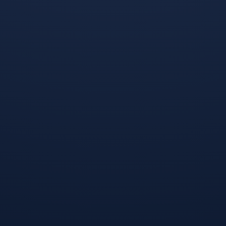
2015年8月，成功卫冕世锦赛冠军2016年8月20日，里约奥
运会羽毛球男单决赛，谌龙以20战胜李宗伟，首次获得奥
运冠军，这是谌龙连续三年在世界大赛的决赛中战胜李宗
伟，同时也是中国羽毛球队夺奥运会羽毛球男单三连冠七
李梓嘉 李梓嘉，1998年3月29日出生于马来西亚吉打州，
马来西亚羽毛球运动员2018年10。
他们之间不属于亲属关系格姆克，丹麦羽毛球运动员，在
2022年法国羽毛球公开赛男单决赛中，格姆克获得亚军，
安赛龙，1994年1月4日出生于丹麦欧登塞，丹麦羽毛球运
动员奥运会冠军，现效力于丹麦国家羽毛球队，2022年，
安赛龙参加羽毛球世锦赛男单决赛，以20战胜泰国选手昆