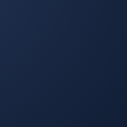
制胜，加维闪耀2026世界杯A组首战
开云体育官方网站-铁血战车碾碎冰墙，凯恩领衔
德国队在2026世界杯淘汰赛上演压制性胜利
世界
英格
标签