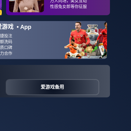
改写冠军历史
开云体育官网-激烈对攻中的闪电战，开拓者速胜
，单
新疆队引爆世界排名争夺战
地主
-压哨绝杀与争冠烟尘，当尼克斯的咆哮与英超的
呼啸同频共振
杯最
-破茧成蝶，沙特惊天逆转墨西哥，奥亚尔萨瓦尔
成无解之谜
开云体育中国-魔幻之夜！苏亚雷斯生涯高光闪
的反
耀，利物浦力克皇家社会
份出
开云体育官方网站-破冰之战！富安健洋火热状态
直面利物浦，冰岛防线能否冻结红军锋线？
最近发表
开云体育平台APP-铁骑碾过波斯波利斯，C罗导演
塞尔维亚式胜利，2026世界杯小组赛上演降维打
击