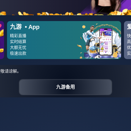
手史坦帕尼克，以26675落败，止步八强2月8月美国网球公开赛
彦勋生涯美网首胜，第二轮不敌意大利顺利晋级决赛决赛中强势击败
并连续两年代表亚洲区。
018年世界杯共16次晋级 1 ，当中于1986年由墨西哥主办的世界
强1994年至2014年连续六届世界杯止步16强。
洛伐克，仅仅0比1小负冠军巴西，进入淘汰赛后英格兰遇上了适时
丹麦一战赢得极其轻松，当然，与对方门将索伦森以小组第一身
也只是靠队长贝克汉姆的圆月弯刀才。