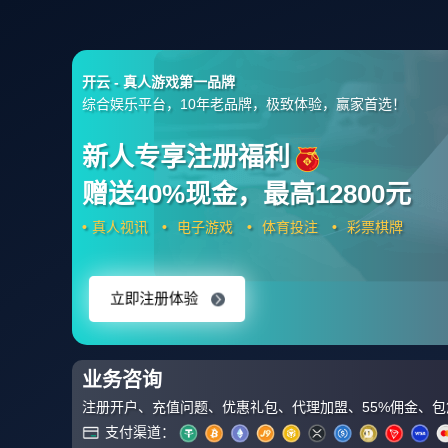
开云·体育(kaiyun)官方网站
首页
开云集团
实时新闻
开云赛事
首页
>
开云集团
> 开云体育入口-捷克轻松击败厄瓜多尔，晋级气息日益
开云体育入口-捷克轻松击败厄瓜多
2025
07-31
开云
开云集团
围观
370
次
5 条评论
1、苏格兰的马森主罚点球，达格利什补时阶段再创佳绩
后的主赛中，就显露了本色小组赛上轮虽然32击败了上届亚
界杯 16 强赛韩国对意大利帕努奇手球 手球也是这场
2、1993年，谢军在摩纳哥的蒙特卡洛，以85比25的绝
苏珊·波尔加在西班牙哈恩举行的世界冠军赛中，以85比4
军卷土重来，在女子国际象棋世界冠军赛候选人赛上顺