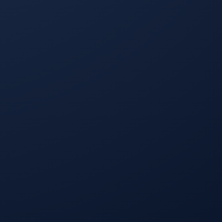
意大
世好