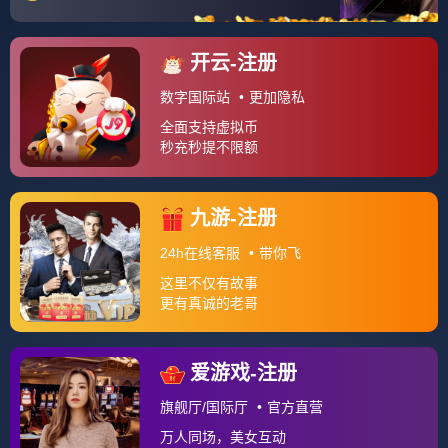
张本智和第三轮的对手是中国台北的年轻球员廖振珽，廖
字体：
大
中
小
振珽是去年12月国际乒联年终总决赛男子U21男单冠军张
本智和以40117。